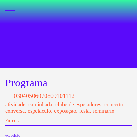
Programa
03
04
05
06
07
08
09
10
11
12
atividade
,
caminhada
,
clube de espetadores
,
concerto
,
conversa
,
espetáculo
,
exposição
,
festa
,
seminário
exposição