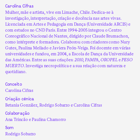
Carolina Cifras
Mulher, mãe e artista, vive em Limache, Chile. Dedica-se à
investigação, interpretação, criação e docência nas artes vivas.
Licenciada em Artes e Pedagogia em Dança (Universidade ARCIS) e
com estudos no CND Paris. Entre 1994-2005 integrou o Centro
Coreográfico Nacional de Nantes, dirigido por Claude Brumachon,
como intérprete e formadora. Colaborou com criadores como Nury
Gutes, Paulina Mellado e Javiera Peón-Veiga. Foi docente em várias
universidades e fundou, em 2004, a Escola de Dança da Universidade
das Américas. Entre as suas criações:
2010
,
PAMPA
,
OROPEL
e
PESO
MUERTO
. Investiga necropolítica e a sua relação com natureza e
quotidiano.
Conceito
Carolina Cifras
Criação cénica
Betania González, Rodrigo Sobarzo e Carolina Cifras
Colaboração
Ana Trincão e Paulina Chamorro
Som
Rodrigo Sobarzo