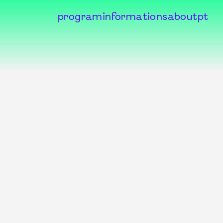
program
informations
about
pt